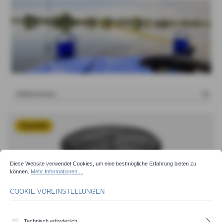
Topseller
COOKIE-VOREINSTELLUNGEN
Diese Website verwendet Cookies, um eine bestmögliche Erfahrung bieten zu können.
Mehr 
Diese Website verwendet Cookies, um eine bestmögliche Erfahrung bieten zu
können.
Mehr Informationen ...
COOKIE-VOREINSTELLUNGEN
COBIRAIN - Robuster Nitril-Flachschlauch
Technisch erforderlich