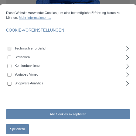
COOKIE-VOREINSTELLUNGEN
Diese Website verwendet Cookies, um eine bestmögliche Erfahrung bieten zu können.
Mehr 
Diese Website verwendet Cookies, um eine bestmögliche Erfahrung bieten zu
können.
Mehr Informationen ...
COOKIE-VOREINSTELLUNGEN
COBIFLAT M - Mittelschwerer PVC-Flachschlauch
Technisch erforderlich
Statistiken
Komfortfunktionen
Youtube / Vimeo
Tipp
Shopware Analytics
Alle Cookies akzeptieren
Speichern