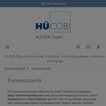
B2B Online-Shop
Zum Hauptinhalt springen
Du hast 0 Pro
Ihr B2B-Shop für technische Schläuche, Schlauchkupplungen, Armaturen
und Fittings
Branchenprodukte
Pumpenzubehör
Pumpenzubehör
Für Pumpenanwendungen bieten wir ein breites Sortiment an langlebigen
Saug- und Druckschläuchen
sowie passenden Kupplungssystemen. Unsere
Schläuche
bzw.
Flachschläuche
aus PVC oder PU sind flexibel, druckstabil
und resistent gegen Abrieb und Medienkontakt. Ergänzt wird das Sortiment