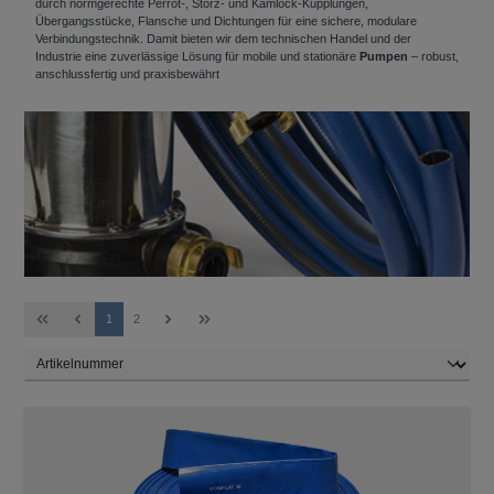
durch normgerechte Perrot-, Storz- und Kamlock-Kupplungen,
Übergangsstücke, Flansche und Dichtungen für eine sichere, modulare
Verbindungstechnik. Damit bieten wir dem technischen Handel und der
Industrie eine zuverlässige Lösung für mobile und stationäre
Pumpen
– robust,
anschlussfertig und praxisbewährt
Seite
Seite
1
2