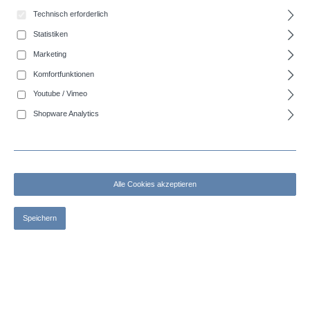
Technisch erforderlich
Statistiken
Marketing
Komfortfunktionen
Youtube / Vimeo
auswählen
Innen-Ø (mm)
Shopware Analytics
51
76
auswählen
Länge (m)
40
Alle Cookies akzeptieren
Preis anfordern
Bitte beachten Sie, dass die Preise nur für registrierte
Speichern
Händler sichtbar sind.
Anmelden
oder
registrieren
Zum Merkzettel hinzufügen
Art. Nr:
1214051000