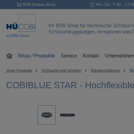
B2B Online-Shop
Mo.-Do. 7:30 - 12:0
 Hauptinhalt springen
Zur Suche springen
Zur Hauptnavigation springen
Ihr B2B-Shop für technische Schläuch
Schlauchkupplungen, Armaturen und Fi
Shop / Produkte
Service
Kontakt
Unternehmen
Shop / Produkte
Schläuche und Schellen
Wasserschläuche
Fä
COBIBLUE STAR - Hochflexible
Bildergalerie überspringen