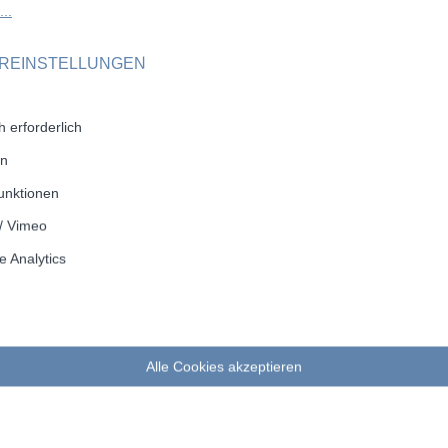
7
450
7,2
2
..
7
510
7,5
2
OREINSTELLUNGEN
7
610
8,6
2
7
610
8,6
2
 erforderlich
7
610
8,6
2
en
7
610
8,6
2
unktionen
/ Vimeo
6
850
11,3
2
 Analytics
6
850
11,3
2
6
850
11,3
2
6
850
11,3
2
Alle Cookies akzeptieren