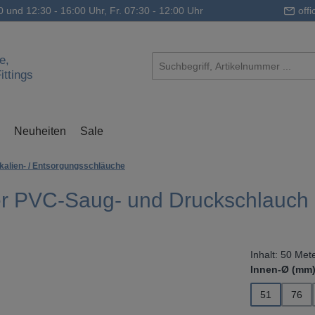
0 und 12:30 - 16:00 Uhr, Fr. 07:30 - 12:00 Uhr
off
e,
ttings
Neuheiten
Sale
kalien- / Entsorgungsschläuche
r PVC-Saug- und Druckschlauch
Inhalt:
50 Met
Innen-Ø (mm
51
76