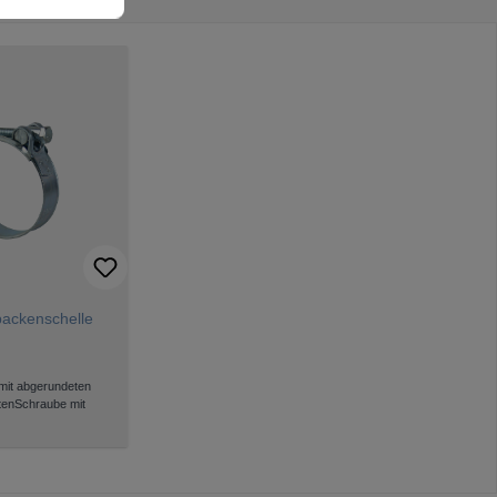
ackenschelle
 mit abgerundeten
tenSchraube mit