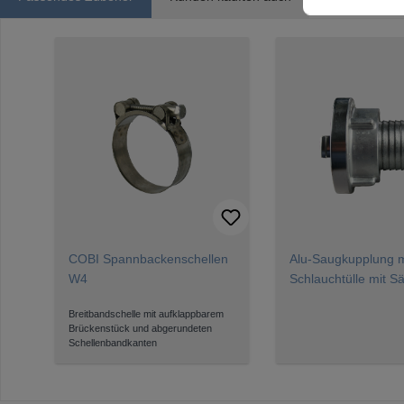
Produktgalerie überspringen
COBI Spannbackenschellen
Alu-Saugkupplung m
W4
Schlauchtülle mit S
Profil System Storz
Breitbandschelle mit aufklappbarem
Brückenstück und abgerundeten
Schellenbandkanten