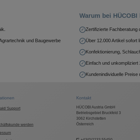
Warum bei HÜCOBI 
ik.
Zertifizierte Fachberatun
, Agrartechnik und Baugewerbe
Über 12.000 Artikel sofort l
Konfektionierung, Schlauch
Einfach und unkompliziert
Kundenindividuelle Preise
ationen
Kontakt
HÜCOBI Austria GmbH
akt/ Support
Betriebsgebiet Bruckfeld 3
3062 Kirchstetten
Österreich
chäftskunde werden
ressum
+43(0)2233.55450