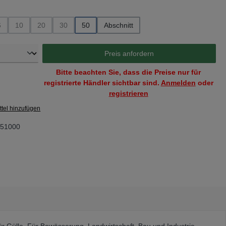
swählen
6
10
20
30
50
Abschnitt
ist zurzeit nicht verfügbar.)
Option ist zurzeit nicht verfügbar.)
(Diese Option ist zurzeit nicht verfügbar.)
(Diese Option ist zurzeit nicht verfügbar.)
(Diese Option ist zurzeit nicht verfügbar.)
(Diese Option ist zurzeit nicht verfügbar.)
Preis anfordern
Bitte beachten Sie, dass die Preise nur für
registrierte Händler sichtbar sind.
Anmelden
oder
registrieren
tel hinzufügen
51000