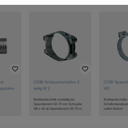
it
COBI Schlauchschellen 2-
COBI Spannb
ägezahn-
teilig M 2
W1
Breitbandschelle zweiteilig bis
Breitbandschelle
Spannbereich 60-70 mm Schraube
Schellenbandkan
M6 x 45 ab Spannbereich 65-75 mm
vollem Bolzen
Schraube M8 x 60