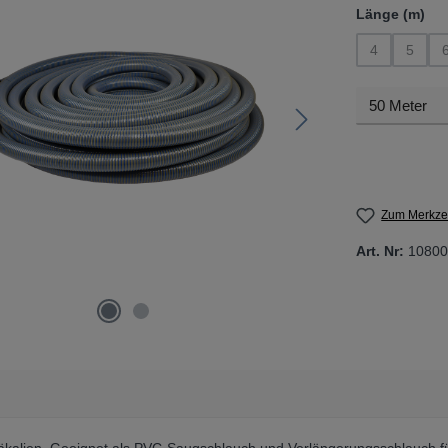
au
Länge (m)
4
5
(Diese Option 
(Diese 
Zum Merkzet
Art. Nr:
10800