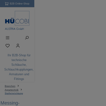
B2B Online-Shop
Zum Hauptinhalt springen
Du hast 0 Produkte auf dem Merkzettel
Ihr B2B-Shop für
technische
Schläuche,
Schlauchkupplungen,
Armaturen und
Fittings
Branchen
Agrartechnik
Stalleinrichtung
Messing-