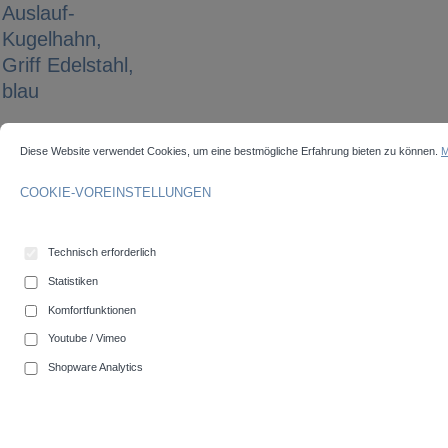
Auslauf-
Kugelhahn,
Griff Edelstahl,
blau
COOKIE-VOREINSTELLUNGEN
Diese Website verwendet Cookies, um eine bestmögliche Erfahrung bieten zu können.
Mehr 
Diese Website verwendet Cookies, um eine bestmögliche Erfahrung bieten zu können.
M
Bildergalerie überspringen
COOKIE-VOREINSTELLUNGEN
Technisch erforderlich
Statistiken
Komfortfunktionen
Youtube / Vimeo
Shopware Analytics
auswählen
Außengewinde
1"
1/2"
3/4"