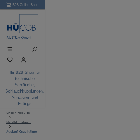
B2B Online-Shop
Zum Hauptinhalt springen
Du hast 0 Produkte auf dem Merkzettel
Ihr B2B-Shop für
technische
Schläuche,
Schlauchkupplungen,
Armaturen und
Fittings
Shop / Produkte
Metall-Armaturen
Auslauf-Kugelhähne