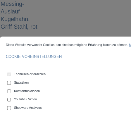
Messing-
Auslauf-
Kugelhahn,
Griff Stahl, rot
COOKIE-VOREINSTELLUNGEN
Diese Website verwendet Cookies, um eine bestmögliche Erfahrung bieten zu können.
Mehr 
Diese Website verwendet Cookies, um eine bestmögliche Erfahrung bieten zu können.
M
Bildergalerie überspringen
COOKIE-VOREINSTELLUNGEN
Technisch erforderlich
Statistiken
Komfortfunktionen
Youtube / Vimeo
Shopware Analytics
auswählen
Außengewinde
1"
1/2"
3/4"