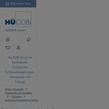
B2B Online-Shop
Zum Hauptinhalt springen
Du hast 0 Produkte auf dem Merkzettel
Ihr B2B-Shop für
technische
Schläuche,
Schlauchkupplungen,
Armaturen und
Fittings
Shop / Produkte
Schläuche und Schellen
Schellen
Schneckengewindeschellen