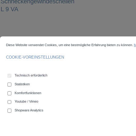
Schneckengewindeschellen
L 9 VA
Bildergalerie überspringen
COOKIE-VOREINSTELLUNGEN
Diese Website verwendet Cookies, um eine bestmögliche Erfahrung bieten zu können.
Mehr 
Diese Website verwendet Cookies, um eine bestmögliche Erfahrung bieten zu können.
M
COOKIE-VOREINSTELLUNGEN
Technisch erforderlich
Statistiken
Komfortfunktionen
Youtube / Vimeo
auswählen
Spannbereich (mm)
Shopware Analytics
8-16
12-22
16-27
20-32
25-40
32-50
40-60
50-70