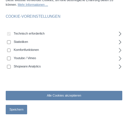
Diese Website verwendet Cookies, um eine bestmögliche Erfahrung bieten zu
können.
Mehr Informationen ...
COOKIE-VOREINSTELLUNGEN
Technisch erforderlich
Statistiken
Komfortfunktionen
Youtube / Vimeo
Shopware Analytics
Schnellkupplungsrohre System Perrot
Alle Cookies akzeptieren
Speichern