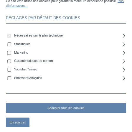
Ce site Web utilise des cookies pour garantir la meilleure expérience possible.
Plus
d'informations...
RÉGLAGES PAR DÉFAUT DES COOKIES
Nécessaires sur le plan technique
Statistiques
Marketing
Caractéristiques de confort
COBIFLAT M - Tuyau plat en PVC pour utilisation moyennement
exigeante
Youtube / Vimeo
Shopware Analytics
Accepter tous les cookies
Enregistrer