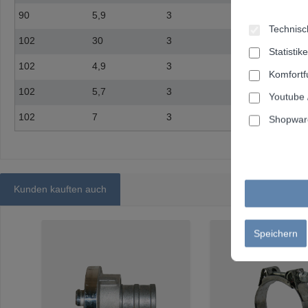
90
5,9
3
Stück
Technisch
102
30
3
Meter
Statistik
102
4,9
3
Stück
Komfortf
102
5,7
3
Stück
Youtube 
102
7
3
Stück
Shopware
Kunden kauften auch
Produktgalerie überspringen
Speichern