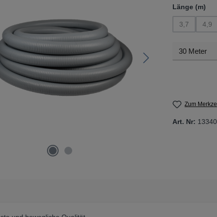
au
Länge (m)
3,7
4,9
(Diese Option
(Die
Zum Merkzet
Art. Nr:
13340