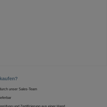
kaufen?
g durch unser Sales-Team
ieferbar
prüfung und Zertifizierung aus einer Hand