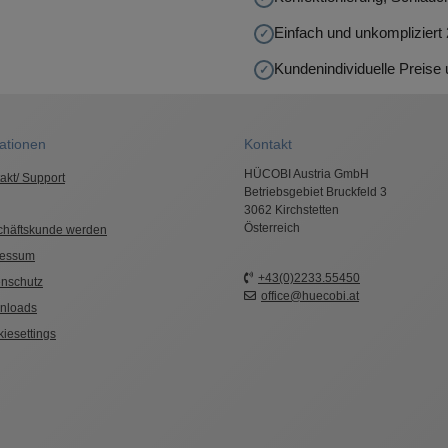
Einfach und unkompliziert
Kundenindividuelle Preise
ationen
Kontakt
HÜCOBI Austria GmbH
akt/ Support
Betriebsgebiet Bruckfeld 3
3062 Kirchstetten
Österreich
chäftskunde werden
ressum
+43(0)2233.55450
nschutz
office@huecobi.at
nloads
iesettings