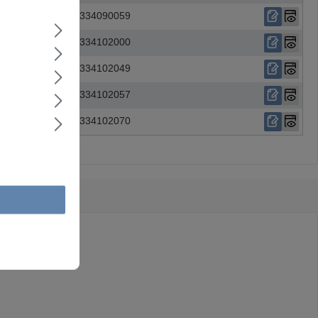
360
1334090059
410
1334102000
410
1334102049
410
1334102057
410
1334102070