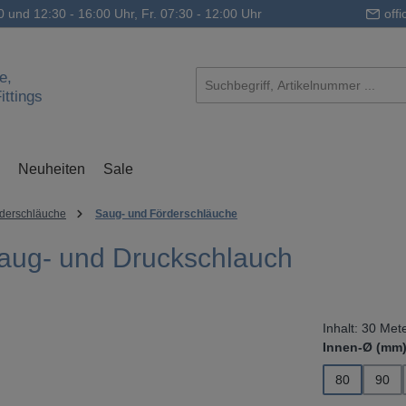
0 und 12:30 - 16:00 Uhr, Fr. 07:30 - 12:00 Uhr
off
e,
ttings
Neuheiten
Sale
rderschläuche
Saug- und Förderschläuche
ug- und Druckschlauch
Inhalt:
30 Met
Innen-Ø (mm
80
90