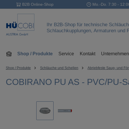
B2B Online-Shop
Mo.-Do. 7:30 - 12:0
 Hauptinhalt springen
Zur Suche springen
Zur Hauptnavigation springen
Ihr B2B-Shop für technische Schläuch
Schlauchkupplungen, Armaturen und Fi
Shop / Produkte
Service
Kontakt
Unternehmen
Shop / Produkte
Schläuche und Schellen
Abriebfeste Saug- und Fö
COBIRANO PU AS - PVC/PU-Sa
Bildergalerie überspringen