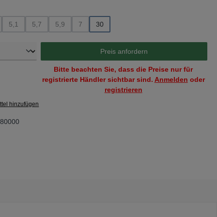
swählen
5,1
5,7
5,9
7
30
 ist zurzeit nicht verfügbar.)
se Option ist zurzeit nicht verfügbar.)
(Diese Option ist zurzeit nicht verfügbar.)
(Diese Option ist zurzeit nicht verfügbar.)
(Diese Option ist zurzeit nicht verfügbar.)
(Diese Option ist zurzeit nicht verfügbar.)
Preis anfordern
Bitte beachten Sie, dass die Preise nur für
registrierte Händler sichtbar sind.
Anmelden
oder
registrieren
tel hinzufügen
80000