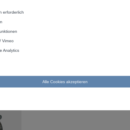
9
6,2
2150
102,4
 erforderlich
8,5
7
2700
116
en
8,5
7
2700
116
unktionen
8,5
7
2700
116
/ Vimeo
8,5
7
2700
116
 Analytics
Alle Cookies akzeptieren