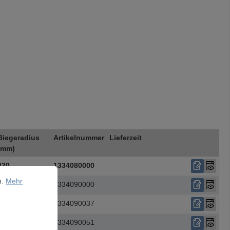
Biegeradius
Artikelnummer
Lieferzeit
(mm)
320
1334080000
ehr Informationen ...
n.
Mehr
360
1334090000
360
1334090037
360
1334090051