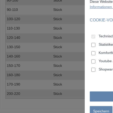
80-100
Stück
12
Diese Website
Informationen .
90-110
Stück
12
100-120
Stück
12
COOKIE-V
110-130
Stück
12
Technisch
120-140
Stück
12
Statistik
130-150
Stück
12
Komfortf
140-160
Stück
12
Youtube 
150-170
Stück
12
Shopware
160-180
Stück
12
170-190
Stück
12
200-220
Stück
12
Speichern