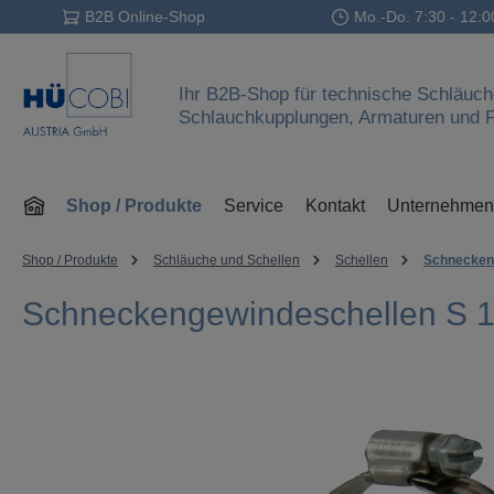
B2B Online-Shop
Mo.-Do. 7:30 - 12:0
 Hauptinhalt springen
Zur Suche springen
Zur Hauptnavigation springen
Ihr B2B-Shop für technische Schläuch
Schlauchkupplungen, Armaturen und Fi
Shop / Produkte
Service
Kontakt
Unternehmen
Shop / Produkte
Schläuche und Schellen
Schellen
Schnecken
Schneckengewindeschellen S 
Bildergalerie überspringen