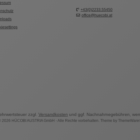
ressum
+43(0)2233.55450
nschutz
office@huecobi.at
nloads
iesettings
Mehrwertsteuer zzgl.
Versandkosten
und ggf. Nachnahmegebühren, wenn
© 2026 HÜCOBI AUSTRIA GmbH - Alle Rechte vorbehalten. Theme by
ThemeWare