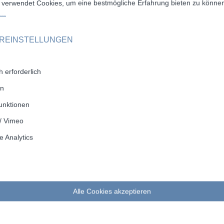
25
1516080100
 verwendet Cookies, um eine bestmögliche Erfahrung bieten zu könne
..
25
1516090110
25
1516100120
OREINSTELLUNGEN
25
1516110130
 erforderlich
25
1516120140
en
25
1516130150
unktionen
25
1516140160
/ Vimeo
25
1516150170
 Analytics
25
1516160180
25
1516170190
10
1516200220
Alle Cookies akzeptieren