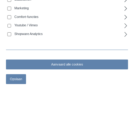
COBIPUR L - Middelzware polyurethaan afzuigslang, voedselveilig,
Marketing
antistatisch
Comfort-functies
Youtube / Vimeo
Shopware Analytics
Aanvaard alle cookies
Opslaan
COBIDUST STEAM - Afzuigslang, bestand tegen hoge temperaturen