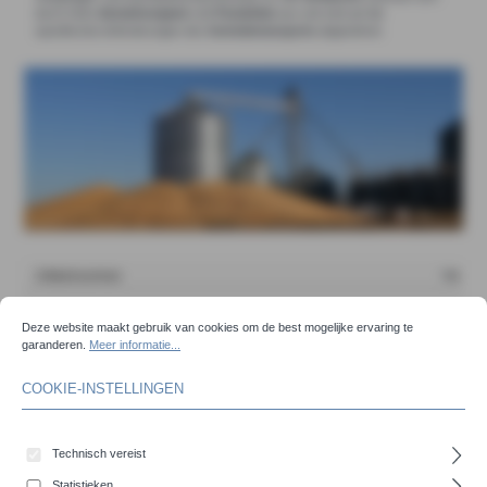
durch hohe
Abriebfestigkeit
und
Flexibilität
aus und sind auf die
spezifischen Anforderungen des
Getreidetransports
abgestimmt.
COOKIE-INSTELLINGEN
Deze website maakt gebruik van cookies om de best mogelijke ervaring te garanderen.
Meer 
Deze website maakt gebruik van cookies om de best mogelijke ervaring te
garanderen.
Meer informatie...
COOKIE-INSTELLINGEN
Technisch vereist
Statistieken