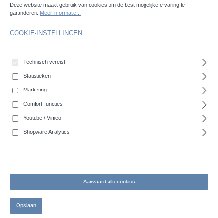
Deze website maakt gebruik van cookies om de best mogelijke ervaring te
COBIDRUCK LIGHTFLEX - Gegolfed rubberen spiraalzuig- en
garanderen.
Meer informatie...
persslang 6 bar, zeer flexibel
COOKIE-INSTELLINGEN
Technisch vereist
Statistieken
Marketing
Comfort-functies
Youtube / Vimeo
Shopware Analytics
COBIFLAT M - Middelzware platte PVC slang
Aanvaard alle cookies
Tip!
Opslaan