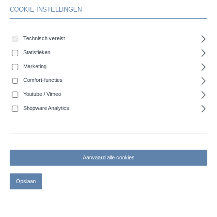
COOKIE-INSTELLINGEN
Technisch vereist
Statistieken
Marketing
Comfort-functies
Youtube / Vimeo
Shopware Analytics
Aanvaard alle cookies
Opslaan
COBIPUR P1 - Lichte polyurethaan afzuigslang