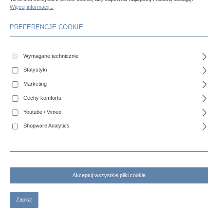
Więcej informacji...
PREFERENCJE COOKIE
Wymagane technicznie
Statystyki
COBIFOOD SP - Wąż ssawno-tłoczny do artykułów spożywczych
Marketing
Cechy komfortu
Youtube / Vimeo
Shopware Analytics
Akceptuj wszystkie pliki cookie
Zapisz
COBITROM LM – Wąż transportowy i silosowy dopuszczony do
kontaktu z żywnością do suchych mediów