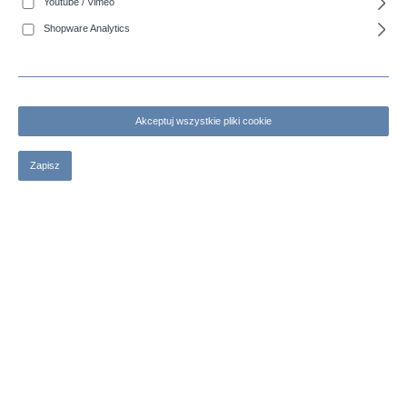
Youtube / Vimeo
Shopware Analytics
Akceptuj wszystkie pliki cookie
Zapisz
COBITÖRN - Wąż ssawno-tłoczny z PVC do zastosowań sanitarnych,
odporny na zapachy