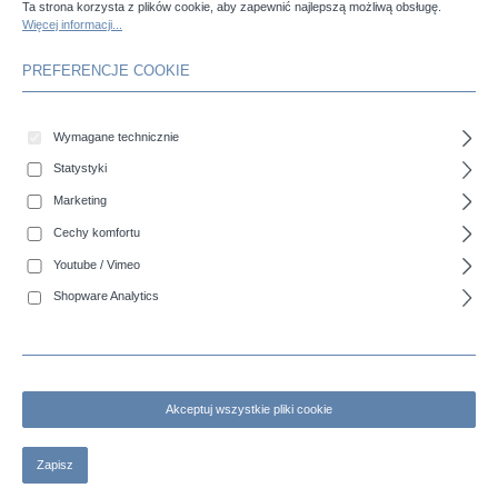
Ta strona korzysta z plików cookie, aby zapewnić najlepszą możliwą obsługę.
Więcej informacji...
PREFERENCJE COOKIE
Wskazówka
Wymagane technicznie
Statystyki
Marketing
Cechy komfortu
Youtube / Vimeo
COBIDRUCK - Gumowy wąż ssawno-tłoczny ze spiralą 10 bar
Shopware Analytics
Akceptuj wszystkie pliki cookie
Zapisz