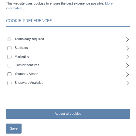
This website uses cookies to ensure the best experience possible.
More
COBISUPERFLEX - High-flexible PVC suction and pressure hose
information...
COOKIE PREFERENCES
Technically required
Statistics
Marketing
Comfort features
Youtube / Vimeo
Shopware Analytics
COBIKASPI - Cassettes boom hose
Accept all cookies
Save