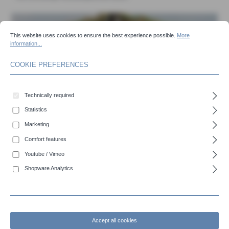
COOKIE PREFERENCES
This website uses cookies to ensure the best experience possible.
More information...
This website uses cookies to ensure the best experience possible.
More
information...
COOKIE PREFERENCES
Technically required
Statistics
Marketing
Comfort features
Youtube / Vimeo
Shopware Analytics
COBIRAIN L - Robust nitrile flat hose, lighter version
Accept all cookies